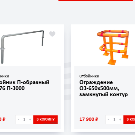
йники
Отбойники
ойник П-образный
Ограждение
76 П-3000
ОЗ-650х500мм,
замкнутый контур
0 ₽
17 900 ₽
-
+
-
+
В КОРЗИНУ
В КО