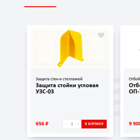
Защита стен и стеллажей
Отбо
Защита стойки угловая
Отб
УЗС-03
ОП-
656 ₽
9 90
-
+
ОРЗИНУ
В КОРЗИНУ