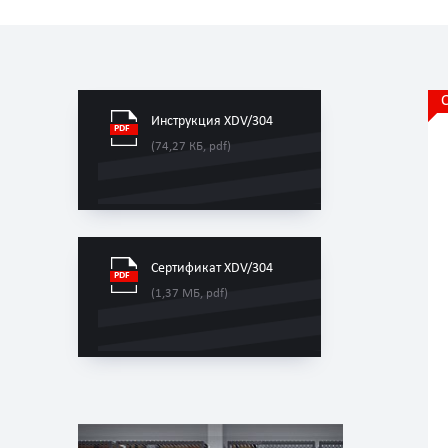
Инструкция XDV/304
(74,27 КБ, pdf)
Сертификат XDV/304
(1,37 МБ, pdf)