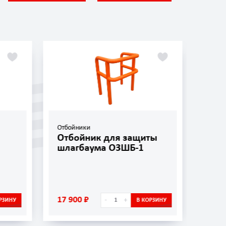
Отбойники
Отбо
Отбойник для защиты
Отб
шлагбаума ОЗШБ-1
ОП-
17 900 ₽
5 45
-
+
РЗИНУ
В КОРЗИНУ