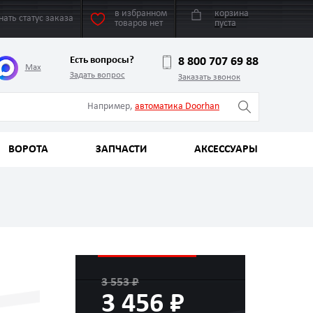
в избранном
корзина
нать статус заказа
товаров нет
пуста
Есть вопросы?
8 800 707 69 88
Max
Задать вопрос
Заказать звонок
Например,
автоматика Doorhan
ВОРОТА
ЗАПЧАСТИ
АКСЕССУАРЫ
3 553 ₽
3 456 ₽