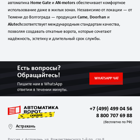
автоматика
Home Gate
и
AN‑motors
обеспечивает комфортное
использование даже в жилых зонах. Независимо от локации — от
Тюмени до Волгограда — продукция
Came
,
Doorhan
и
Alutech
соответствует международным стандартам качества,
позволяя создавать откатные ворота, которые сочетают
надёжность, эстетику и длительный срок службы.
Есть вопросы?
Обращайтесь!
WHATSAPP ЧАТ
Пишите нам в WhatsApp
ответим в течении минуты.
+7 (499) 499 04 56
8 800 707 69 88
(бесплатно по РФ)
Астрахань
Россия, г. Астрахань, ул. Рождественского 1-й пр., стр 8