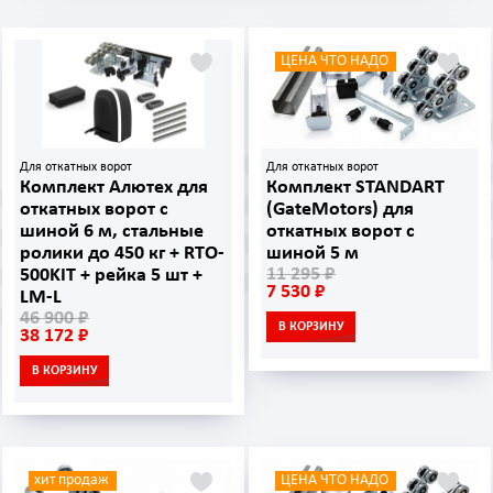
ЦЕНА ЧТО НАДО
Для откатных ворот
Для откатных ворот
Комплект Алютех для
Комплект STANDART
откатных ворот с
(GateMotors) для
шиной 6 м, стальные
откатных ворот с
ролики до 450 кг + RTO-
шиной 5 м
11 295 ₽
500KIT + рейка 5 шт +
7 530 ₽
LM-L
46 900 ₽
В КОРЗИНУ
38 172 ₽
В КОРЗИНУ
хит продаж
ЦЕНА ЧТО НАДО