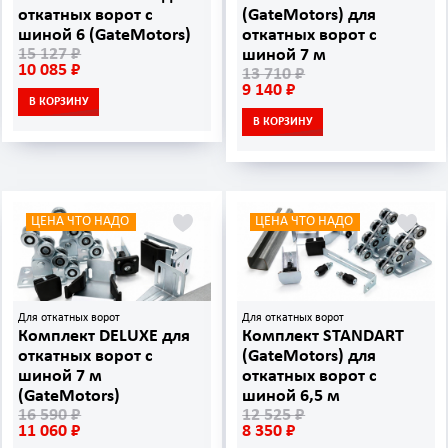
откатных ворот с
(GateMotors) для
шиной 6 (GateMotors)
откатных ворот с
15 127 ₽
шиной 7 м
10 085 ₽
13 710 ₽
9 140 ₽
В КОРЗИНУ
В КОРЗИНУ
ЦЕНА ЧТО НАДО
ЦЕНА ЧТО НАДО
Для откатных ворот
Для откатных ворот
Комплект DELUXE для
Комплект STANDART
откатных ворот с
(GateMotors) для
шиной 7 м
откатных ворот с
(GateMotors)
шиной 6,5 м
16 590 ₽
12 525 ₽
11 060 ₽
8 350 ₽