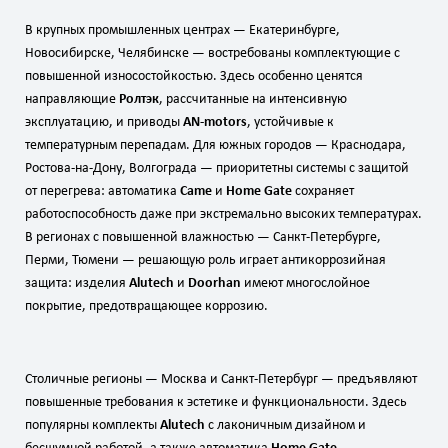
В крупных промышленных центрах — Екатеринбурге,
Новосибирске, Челябинске — востребованы комплектующие с
повышенной износостойкостью. Здесь особенно ценятся
направляющие
Ролтэк
, рассчитанные на интенсивную
эксплуатацию, и приводы
AN‑motors
, устойчивые к
температурным перепадам. Для южных городов — Краснодара,
Ростова‑на‑Дону, Волгограда — приоритетны системы с защитой
от перегрева: автоматика
Came
и
Home Gate
сохраняет
работоспособность даже при экстремально высоких температурах.
В регионах с повышенной влажностью — Санкт‑Петербурге,
Перми, Тюмени — решающую роль играет антикоррозийная
защита: изделия
Alutech
и
Doorhan
имеют многослойное
покрытие, предотвращающее коррозию.
Столичные регионы — Москва и Санкт‑Петербург — предъявляют
повышенные требования к эстетике и функциональности. Здесь
популярны комплекты
Alutech
с лаконичным дизайном и