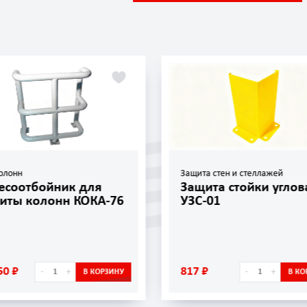
олонн
Защита стен и стеллажей
есоотбойник для
Защита стойки углов
иты колонн КОКА-76
УЗС-01
50 ₽
817 ₽
-
+
-
+
В КОРЗИНУ
В КО