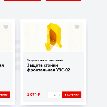
Защита стен и стеллажей
Защит
ая
Защита стойки
Защ
фронтальная УЗС-02
УЗС
1 074 ₽
656 
-
+
РЗИНУ
В КОРЗИНУ