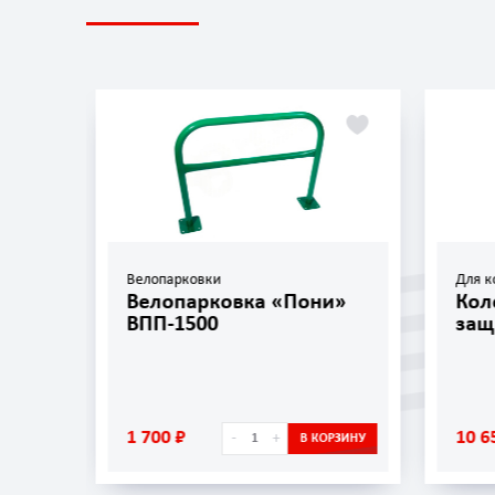
Велопарковки
Для к
»
Велопарковка «Пони»
Кол
ВПП-1500
защ
1 700 ₽
10 6
-
+
ОРЗИНУ
В КОРЗИНУ