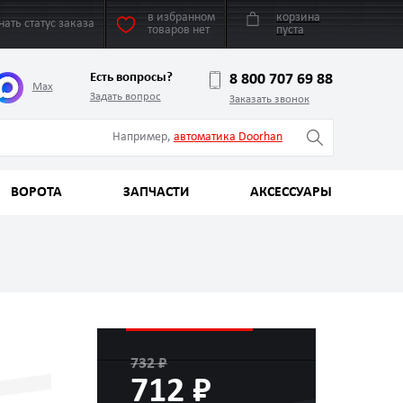
в избранном
корзина
нать статус заказа
товаров нет
пуста
Есть вопросы?
8 800 707 69 88
Max
Задать вопрос
Заказать звонок
Например,
автоматика Doorhan
ВОРОТА
ЗАПЧАСТИ
АКСЕССУАРЫ
732 ₽
712 ₽